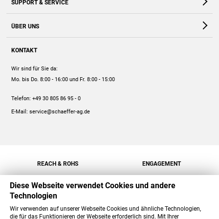
SUPPORT & SERVICE
Webshop
Kontakt
ÜBER UNS
FAQ
Unternehmen
Online-Hilfe
KONTAKT
Historie
Anleitungen
Wir sind für Sie da:
Engagement
Preise
Mo. bis Do. 8:00 - 16:00
und Fr. 8:00 - 15:00
Jobs
Mengenrabatt
Telefon:
+49 30 805 86 95 - 0
Versand
E-Mail:
service@schaeffer-ag.de
REACH & ROHS
ENGAGEMENT
Diese Webseite verwendet Cookies und andere
Technologien
Wir verwenden auf unserer Webseite Cookies und ähnliche Technologien,
die für das Funktionieren der Webseite erforderlich sind. Mit Ihrer