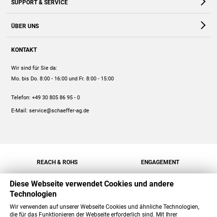
SUPPORT & SERVICE
Webshop
Kontakt
ÜBER UNS
FAQ
Unternehmen
Online-Hilfe
KONTAKT
Historie
Anleitungen
Wir sind für Sie da:
Engagement
Preise
Mo. bis Do. 8:00 - 16:00
und Fr. 8:00 - 15:00
Jobs
Mengenrabatt
Telefon:
+49 30 805 86 95 - 0
Versand
E-Mail:
service@schaeffer-ag.de
REACH & ROHS
ENGAGEMENT
Diese Webseite verwendet Cookies und andere
Technologien
Wir verwenden auf unserer Webseite Cookies und ähnliche Technologien,
die für das Funktionieren der Webseite erforderlich sind. Mit Ihrer