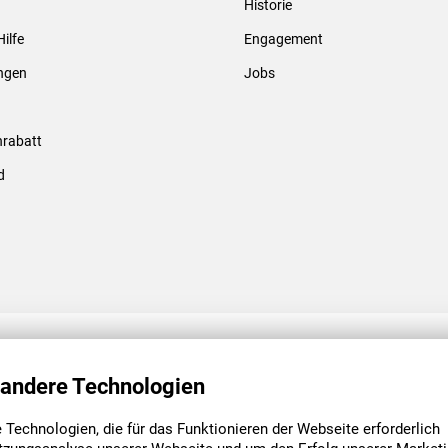
Historie
Gewindebolzen & -hülsen
Hilfe
Engagement
ungen
Jobs
rabatt
d
ENGAGEMENT
UNSERE NIEDE
 andere Technologien
Technologien, die für das Funktionieren der Webseite erforderlich