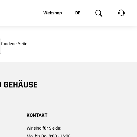
t, was Sie
Webshop
DE
te
Produktgalerie
EN
e
FR
chsen
D GEHÄUSE
KONTAKT
Wir sind für Sie da:
Mo. bis Do. 8:00 - 16:00