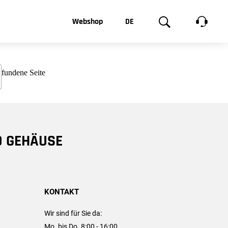
t, was Sie
Webshop
DE
te
Produktgalerie
EN
e
FR
chsen
D GEHÄUSE
KONTAKT
Wir sind für Sie da:
Mo. bis Do. 8:00 - 16:00