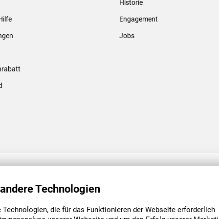
Historie
Gewindebolzen & -hülsen
Hilfe
Engagement
ungen
Jobs
rabatt
d
ENGAGEMENT
UNSERE NIEDE
 andere Technologien
Technologien, die für das Funktionieren der Webseite erforderlich