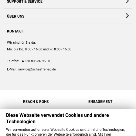
SUPPORT & SERVICE
Webshop
Kontakt
ÜBER UNS
FAQ
Unternehmen
Online-Hilfe
KONTAKT
Historie
Anleitungen
Wir sind für Sie da:
Engagement
Preise
Mo. bis Do. 8:00 - 16:00
und Fr. 8:00 - 15:00
Jobs
Mengenrabatt
Telefon:
+49 30 805 86 95 - 0
Versand
E-Mail:
service@schaeffer-ag.de
REACH & ROHS
ENGAGEMENT
Diese Webseite verwendet Cookies und andere
Technologien
Wir verwenden auf unserer Webseite Cookies und ähnliche Technologien,
die für das Funktionieren der Webseite erforderlich sind. Mit Ihrer