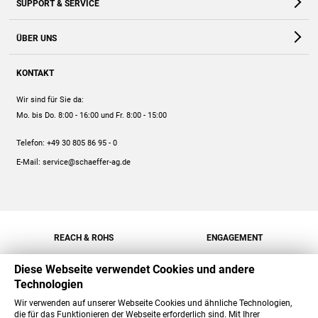
SUPPORT & SERVICE
Webshop
Kontakt
ÜBER UNS
FAQ
Unternehmen
Online-Hilfe
KONTAKT
Historie
Anleitungen
Wir sind für Sie da:
Engagement
Preise
Mo. bis Do. 8:00 - 16:00
und Fr. 8:00 - 15:00
Jobs
Mengenrabatt
Telefon:
+49 30 805 86 95 - 0
Versand
E-Mail:
service@schaeffer-ag.de
REACH & ROHS
ENGAGEMENT
Diese Webseite verwendet Cookies und andere
Technologien
Wir verwenden auf unserer Webseite Cookies und ähnliche Technologien,
die für das Funktionieren der Webseite erforderlich sind. Mit Ihrer