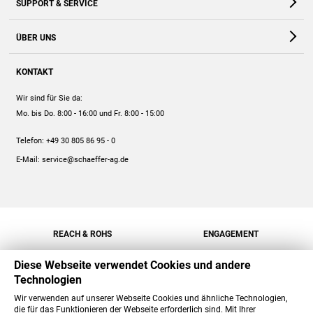
SUPPORT & SERVICE
Webshop
Kontakt
ÜBER UNS
FAQ
Unternehmen
Online-Hilfe
KONTAKT
Historie
Anleitungen
Wir sind für Sie da:
Engagement
Preise
Mo. bis Do. 8:00 - 16:00
und Fr. 8:00 - 15:00
Jobs
Mengenrabatt
Telefon:
+49 30 805 86 95 - 0
Versand
E-Mail:
service@schaeffer-ag.de
REACH & ROHS
ENGAGEMENT
Diese Webseite verwendet Cookies und andere
Technologien
Wir verwenden auf unserer Webseite Cookies und ähnliche Technologien,
die für das Funktionieren der Webseite erforderlich sind. Mit Ihrer