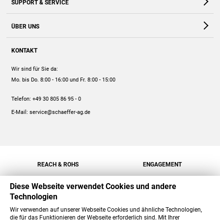
SUPPORT & SERVICE
Webshop
Kontakt
ÜBER UNS
FAQ
Unternehmen
Online-Hilfe
KONTAKT
Historie
Anleitungen
Wir sind für Sie da:
Engagement
Preise
Mo. bis Do. 8:00 - 16:00
und Fr. 8:00 - 15:00
Jobs
Mengenrabatt
Telefon:
+49 30 805 86 95 - 0
Versand
E-Mail:
service@schaeffer-ag.de
REACH & ROHS
ENGAGEMENT
Diese Webseite verwendet Cookies und andere
Technologien
Wir verwenden auf unserer Webseite Cookies und ähnliche Technologien,
die für das Funktionieren der Webseite erforderlich sind. Mit Ihrer