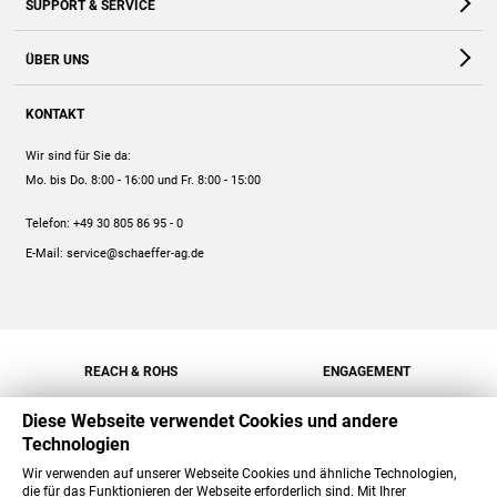
SUPPORT & SERVICE
Webshop
Kontakt
ÜBER UNS
FAQ
Unternehmen
Online-Hilfe
KONTAKT
Historie
Anleitungen
Wir sind für Sie da:
Engagement
Preise
Mo. bis Do. 8:00 - 16:00
und Fr. 8:00 - 15:00
Jobs
Mengenrabatt
Telefon:
+49 30 805 86 95 - 0
Versand
E-Mail:
service@schaeffer-ag.de
REACH & ROHS
ENGAGEMENT
Diese Webseite verwendet Cookies und andere
Technologien
Wir verwenden auf unserer Webseite Cookies und ähnliche Technologien,
die für das Funktionieren der Webseite erforderlich sind. Mit Ihrer