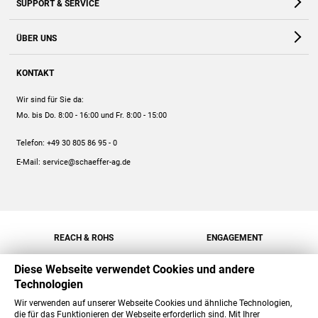
SUPPORT & SERVICE
Webshop
Kontakt
ÜBER UNS
FAQ
Unternehmen
Online-Hilfe
KONTAKT
Historie
Anleitungen
Wir sind für Sie da:
Engagement
Preise
Mo. bis Do. 8:00 - 16:00
und Fr. 8:00 - 15:00
Jobs
Mengenrabatt
Telefon:
+49 30 805 86 95 - 0
Versand
E-Mail:
service@schaeffer-ag.de
REACH & ROHS
ENGAGEMENT
Diese Webseite verwendet Cookies und andere
Technologien
Wir verwenden auf unserer Webseite Cookies und ähnliche Technologien,
die für das Funktionieren der Webseite erforderlich sind. Mit Ihrer