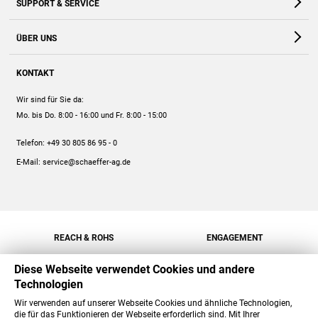
SUPPORT & SERVICE
Webshop
Kontakt
ÜBER UNS
FAQ
Unternehmen
Online-Hilfe
KONTAKT
Historie
Anleitungen
Wir sind für Sie da:
Engagement
Preise
Mo. bis Do. 8:00 - 16:00
und Fr. 8:00 - 15:00
Jobs
Mengenrabatt
Telefon:
+49 30 805 86 95 - 0
Versand
E-Mail:
service@schaeffer-ag.de
REACH & ROHS
ENGAGEMENT
Diese Webseite verwendet Cookies und andere
Technologien
Wir verwenden auf unserer Webseite Cookies und ähnliche Technologien,
die für das Funktionieren der Webseite erforderlich sind. Mit Ihrer