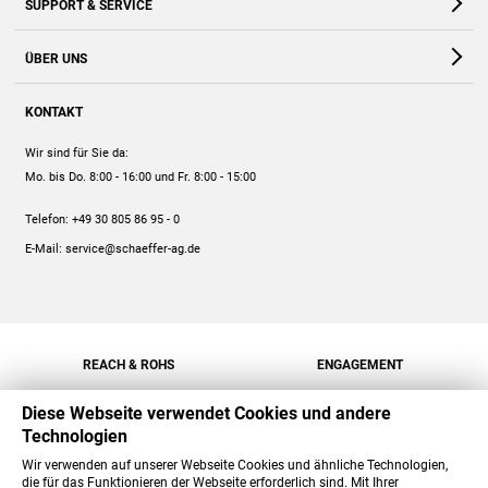
SUPPORT & SERVICE
Webshop
Kontakt
ÜBER UNS
FAQ
Unternehmen
Online-Hilfe
KONTAKT
Historie
Anleitungen
Wir sind für Sie da:
Engagement
Preise
Mo. bis Do. 8:00 - 16:00
und Fr. 8:00 - 15:00
Jobs
Mengenrabatt
Telefon:
+49 30 805 86 95 - 0
Versand
E-Mail:
service@schaeffer-ag.de
REACH & ROHS
ENGAGEMENT
Diese Webseite verwendet Cookies und andere
Technologien
Wir verwenden auf unserer Webseite Cookies und ähnliche Technologien,
die für das Funktionieren der Webseite erforderlich sind. Mit Ihrer