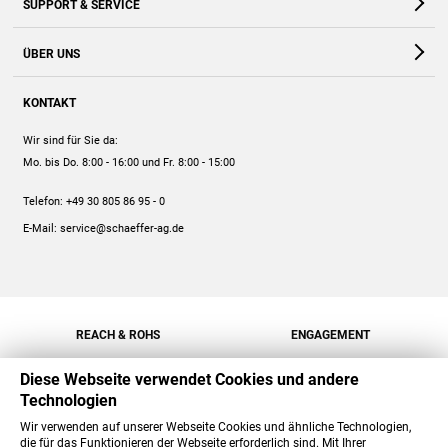
SUPPORT & SERVICE
Webshop
Kontakt
ÜBER UNS
FAQ
Unternehmen
Online-Hilfe
KONTAKT
Historie
Anleitungen
Wir sind für Sie da:
Engagement
Preise
Mo. bis Do. 8:00 - 16:00
und Fr. 8:00 - 15:00
Jobs
Mengenrabatt
Telefon:
+49 30 805 86 95 - 0
Versand
E-Mail:
service@schaeffer-ag.de
REACH & ROHS
ENGAGEMENT
Diese Webseite verwendet Cookies und andere
Technologien
Wir verwenden auf unserer Webseite Cookies und ähnliche Technologien,
die für das Funktionieren der Webseite erforderlich sind. Mit Ihrer