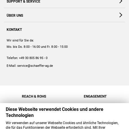
SUPPORT & SERVICE
Webshop
Kontakt
ÜBER UNS
FAQ
Unternehmen
Online-Hilfe
KONTAKT
Historie
Anleitungen
Wir sind für Sie da:
Engagement
Preise
Mo. bis Do. 8:00 - 16:00
und Fr. 8:00 - 15:00
Jobs
Mengenrabatt
Telefon:
+49 30 805 86 95 - 0
Versand
E-Mail:
service@schaeffer-ag.de
REACH & ROHS
ENGAGEMENT
Diese Webseite verwendet Cookies und andere
Technologien
Wir verwenden auf unserer Webseite Cookies und ähnliche Technologien,
die für das Funktionieren der Webseite erforderlich sind. Mit Ihrer