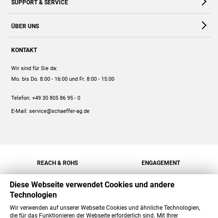
SUPPORT & SERVICE
Webshop
Kontakt
ÜBER UNS
FAQ
Unternehmen
Online-Hilfe
KONTAKT
Historie
Anleitungen
Wir sind für Sie da:
Engagement
Preise
Mo. bis Do. 8:00 - 16:00
und Fr. 8:00 - 15:00
Jobs
Mengenrabatt
Telefon:
+49 30 805 86 95 - 0
Versand
E-Mail:
service@schaeffer-ag.de
REACH & ROHS
ENGAGEMENT
Diese Webseite verwendet Cookies und andere
Technologien
Wir verwenden auf unserer Webseite Cookies und ähnliche Technologien,
die für das Funktionieren der Webseite erforderlich sind. Mit Ihrer