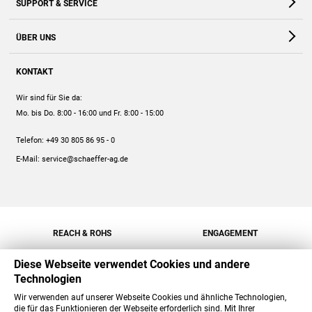
SUPPORT & SERVICE
Webshop
Kontakt
ÜBER UNS
FAQ
Unternehmen
Online-Hilfe
KONTAKT
Historie
Anleitungen
Wir sind für Sie da:
Engagement
Preise
Mo. bis Do. 8:00 - 16:00
und Fr. 8:00 - 15:00
Jobs
Mengenrabatt
Telefon:
+49 30 805 86 95 - 0
Versand
E-Mail:
service@schaeffer-ag.de
REACH & ROHS
ENGAGEMENT
Diese Webseite verwendet Cookies und andere
Technologien
Wir verwenden auf unserer Webseite Cookies und ähnliche Technologien,
die für das Funktionieren der Webseite erforderlich sind. Mit Ihrer