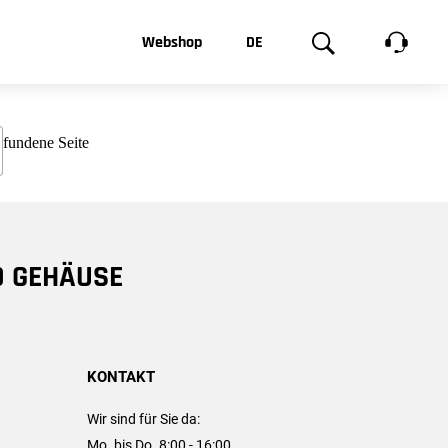
t, was Sie
Webshop
DE
te
Produktgalerie
EN
e
FR
chsen
D GEHÄUSE
KONTAKT
Wir sind für Sie da:
Mo. bis Do. 8:00 - 16:00