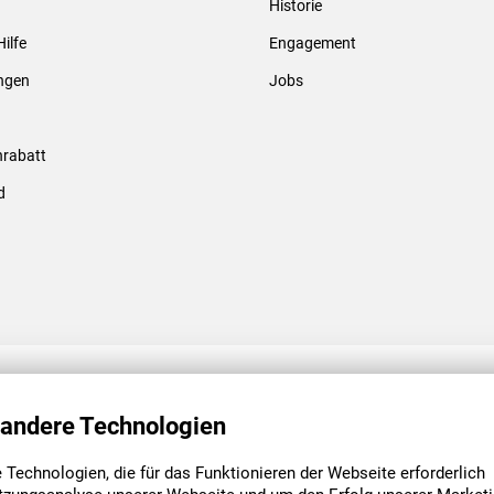
Historie
Gewindebolzen & -hülsen
Hilfe
Engagement
ungen
Jobs
rabatt
d
ENGAGEMENT
UNSERE NIEDE
 andere Technologien
Technologien, die für das Funktionieren der Webseite erforderlich