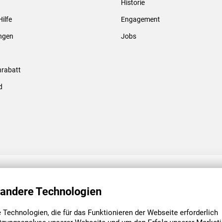
Historie
Gewindebolzen & -hülsen
Hilfe
Engagement
ungen
Jobs
rabatt
d
ENGAGEMENT
UNSERE NIEDE
 andere Technologien
Technologien, die für das Funktionieren der Webseite erforderlich