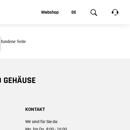
t, was Sie
Webshop
DE
te
Produktgalerie
EN
e
FR
chsen
D GEHÄUSE
KONTAKT
Wir sind für Sie da:
Mo. bis Do. 8:00 - 16:00