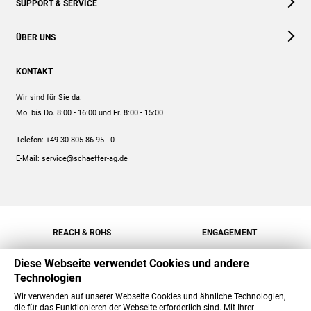
SUPPORT & SERVICE
Webshop
Kontakt
ÜBER UNS
FAQ
Unternehmen
Online-Hilfe
KONTAKT
Historie
Anleitungen
Wir sind für Sie da:
Engagement
Preise
Mo. bis Do. 8:00 - 16:00
und Fr. 8:00 - 15:00
Jobs
Mengenrabatt
Telefon:
+49 30 805 86 95 - 0
Versand
E-Mail:
service@schaeffer-ag.de
REACH & ROHS
ENGAGEMENT
Diese Webseite verwendet Cookies und andere
Technologien
Wir verwenden auf unserer Webseite Cookies und ähnliche Technologien,
die für das Funktionieren der Webseite erforderlich sind. Mit Ihrer