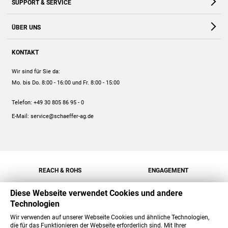
SUPPORT & SERVICE
Webshop
Kontakt
ÜBER UNS
FAQ
Unternehmen
Online-Hilfe
KONTAKT
Historie
Anleitungen
Wir sind für Sie da:
Engagement
Preise
Mo. bis Do. 8:00 - 16:00
und Fr. 8:00 - 15:00
Jobs
Mengenrabatt
Telefon:
+49 30 805 86 95 - 0
Versand
E-Mail:
service@schaeffer-ag.de
REACH & ROHS
ENGAGEMENT
Diese Webseite verwendet Cookies und andere
Technologien
Wir verwenden auf unserer Webseite Cookies und ähnliche Technologien,
die für das Funktionieren der Webseite erforderlich sind. Mit Ihrer