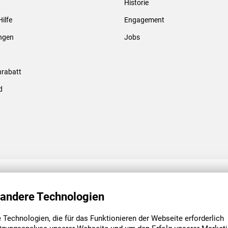
Historie
Gewindebolzen & -hülsen
Hilfe
Engagement
ungen
Jobs
rabatt
d
ENGAGEMENT
UNSERE NIEDE
 andere Technologien
Technologien, die für das Funktionieren der Webseite erforderlich