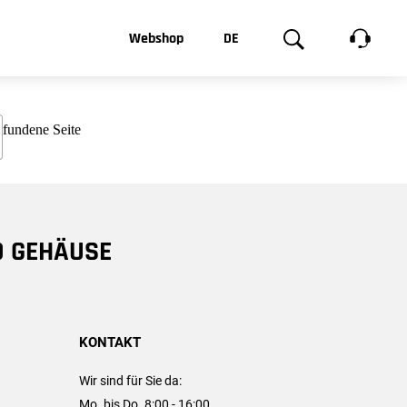
t, was Sie
Webshop
DE
te
Produktgalerie
EN
e
FR
chsen
D GEHÄUSE
KONTAKT
Wir sind für Sie da:
Mo. bis Do. 8:00 - 16:00