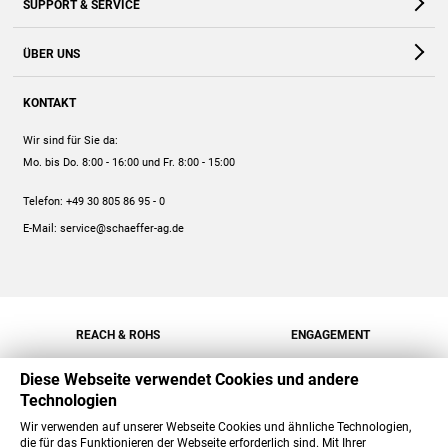
SUPPORT & SERVICE
Webshop
Kontakt
ÜBER UNS
FAQ
Unternehmen
Online-Hilfe
KONTAKT
Historie
Anleitungen
Wir sind für Sie da:
Engagement
Preise
Mo. bis Do. 8:00 - 16:00
und Fr. 8:00 - 15:00
Jobs
Mengenrabatt
Telefon:
+49 30 805 86 95 - 0
Versand
E-Mail:
service@schaeffer-ag.de
REACH & ROHS
ENGAGEMENT
Diese Webseite verwendet Cookies und andere
Technologien
Wir verwenden auf unserer Webseite Cookies und ähnliche Technologien,
die für das Funktionieren der Webseite erforderlich sind. Mit Ihrer