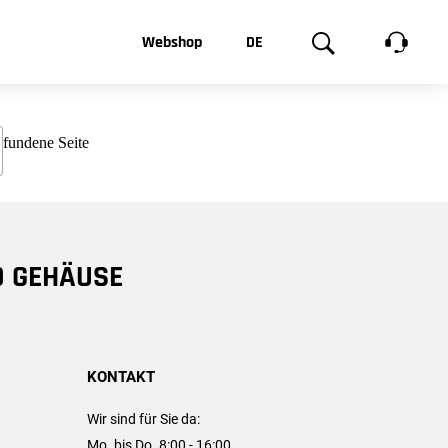
t, was Sie
Webshop
DE
te
Produktgalerie
EN
e
FR
chsen
D GEHÄUSE
KONTAKT
Wir sind für Sie da:
Mo. bis Do. 8:00 - 16:00