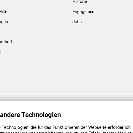
Historie
Gewindebolzen & -hülsen
Hilfe
Engagement
ungen
Jobs
rabatt
d
ENGAGEMENT
UNSERE NIEDE
 andere Technologien
Technologien, die für das Funktionieren der Webseite erforderlich