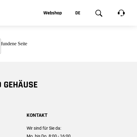
t, was Sie
Webshop
DE
te
Produktgalerie
EN
e
FR
chsen
D GEHÄUSE
KONTAKT
Wir sind für Sie da:
Mo. bis Do. 8:00 - 16:00