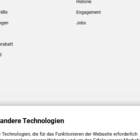
Historie
Gewindebolzen & -hülsen
Hilfe
Engagement
ungen
Jobs
rabatt
d
ENGAGEMENT
UNSERE NIEDE
 andere Technologien
Technologien, die für das Funktionieren der Webseite erforderlich