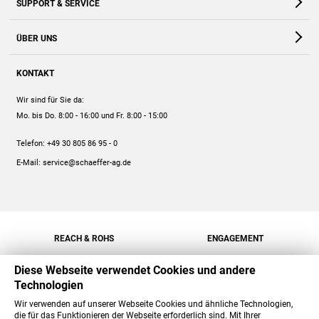
SUPPORT & SERVICE
Webshop
Kontakt
ÜBER UNS
FAQ
Unternehmen
Online-Hilfe
KONTAKT
Historie
Anleitungen
Wir sind für Sie da:
Engagement
Preise
Mo. bis Do. 8:00 - 16:00
und Fr. 8:00 - 15:00
Jobs
Mengenrabatt
Telefon:
+49 30 805 86 95 - 0
Versand
E-Mail:
service@schaeffer-ag.de
REACH & ROHS
ENGAGEMENT
Diese Webseite verwendet Cookies und andere
Technologien
Wir verwenden auf unserer Webseite Cookies und ähnliche Technologien,
die für das Funktionieren der Webseite erforderlich sind. Mit Ihrer