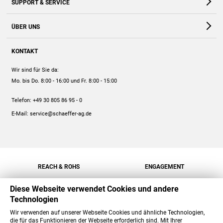
SUPPORT & SERVICE
Webshop
Kontakt
ÜBER UNS
FAQ
Unternehmen
Online-Hilfe
KONTAKT
Historie
Anleitungen
Wir sind für Sie da:
Engagement
Preise
Mo. bis Do. 8:00 - 16:00
und Fr. 8:00 - 15:00
Jobs
Mengenrabatt
Telefon:
+49 30 805 86 95 - 0
Versand
E-Mail:
service@schaeffer-ag.de
REACH & ROHS
ENGAGEMENT
Diese Webseite verwendet Cookies und andere
Technologien
Wir verwenden auf unserer Webseite Cookies und ähnliche Technologien,
die für das Funktionieren der Webseite erforderlich sind. Mit Ihrer