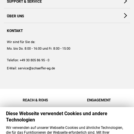
SUPPORT & SERVICE
Webshop
Kontakt
ÜBER UNS
FAQ
Unternehmen
Online-Hilfe
KONTAKT
Historie
Anleitungen
Wir sind für Sie da:
Engagement
Preise
Mo. bis Do. 8:00 - 16:00
und Fr. 8:00 - 15:00
Jobs
Mengenrabatt
Telefon:
+49 30 805 86 95 - 0
Versand
E-Mail:
service@schaeffer-ag.de
REACH & ROHS
ENGAGEMENT
Diese Webseite verwendet Cookies und andere
Technologien
Wir verwenden auf unserer Webseite Cookies und ähnliche Technologien,
die für das Funktionieren der Webseite erforderlich sind. Mit Ihrer