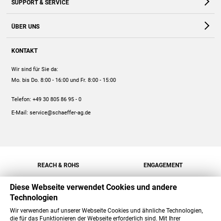
SUPPORT & SERVICE
Webshop
Kontakt
ÜBER UNS
FAQ
Unternehmen
Online-Hilfe
KONTAKT
Historie
Anleitungen
Wir sind für Sie da:
Engagement
Preise
Mo. bis Do. 8:00 - 16:00
und Fr. 8:00 - 15:00
Jobs
Mengenrabatt
Telefon:
+49 30 805 86 95 - 0
Versand
E-Mail:
service@schaeffer-ag.de
REACH & ROHS
ENGAGEMENT
Diese Webseite verwendet Cookies und andere
Technologien
Wir verwenden auf unserer Webseite Cookies und ähnliche Technologien,
die für das Funktionieren der Webseite erforderlich sind. Mit Ihrer