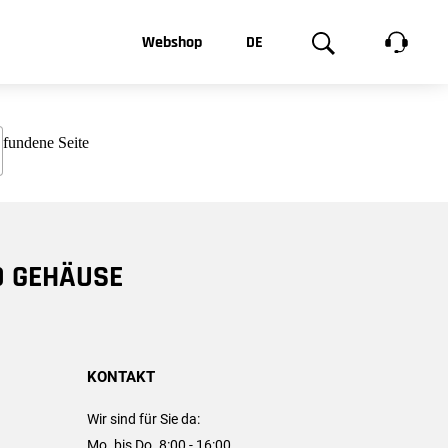
t, was Sie
Webshop
DE
te
Produktgalerie
EN
e
FR
chsen
D GEHÄUSE
KONTAKT
Wir sind für Sie da:
Mo. bis Do. 8:00 - 16:00