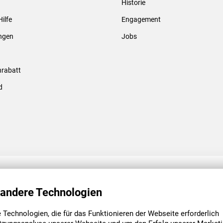
Historie
Gewindebolzen & -hülsen
Hilfe
Engagement
ungen
Jobs
rabatt
d
ENGAGEMENT
UNSERE NIEDE
 andere Technologien
Technologien, die für das Funktionieren der Webseite erforderlich