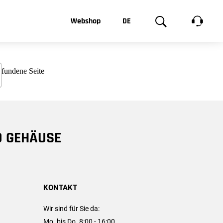
t, was Sie
Webshop
DE
te
Produktgalerie
EN
e
FR
chsen
D GEHÄUSE
KONTAKT
Wir sind für Sie da:
Mo. bis Do. 8:00 - 16:00