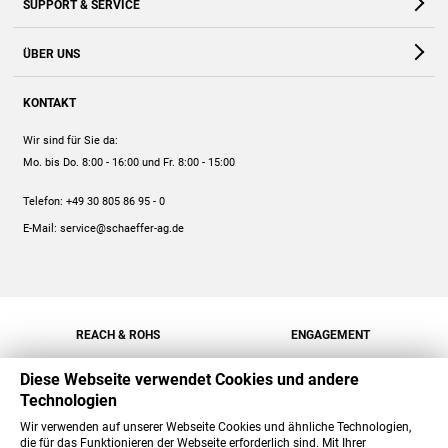
SUPPORT & SERVICE
Webshop
Kontakt
ÜBER UNS
FAQ
Unternehmen
Online-Hilfe
KONTAKT
Historie
Anleitungen
Wir sind für Sie da:
Engagement
Preise
Mo. bis Do. 8:00 - 16:00
und Fr. 8:00 - 15:00
Jobs
Mengenrabatt
Telefon:
+49 30 805 86 95 - 0
Versand
E-Mail:
service@schaeffer-ag.de
REACH & ROHS
ENGAGEMENT
Diese Webseite verwendet Cookies und andere
Technologien
Wir verwenden auf unserer Webseite Cookies und ähnliche Technologien,
die für das Funktionieren der Webseite erforderlich sind. Mit Ihrer