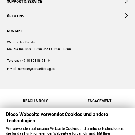
SUPPORT & SERVICE
Webshop
Kontakt
ÜBER UNS
FAQ
Unternehmen
Online-Hilfe
KONTAKT
Historie
Anleitungen
Wir sind für Sie da:
Engagement
Preise
Mo. bis Do. 8:00 - 16:00
und Fr. 8:00 - 15:00
Jobs
Mengenrabatt
Telefon:
+49 30 805 86 95 - 0
Versand
E-Mail:
service@schaeffer-ag.de
REACH & ROHS
ENGAGEMENT
Diese Webseite verwendet Cookies und andere
Technologien
Wir verwenden auf unserer Webseite Cookies und ähnliche Technologien,
die für das Funktionieren der Webseite erforderlich sind. Mit Ihrer