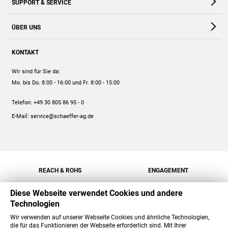
SUPPORT & SERVICE
Webshop
Kontakt
ÜBER UNS
FAQ
Unternehmen
Online-Hilfe
KONTAKT
Historie
Anleitungen
Wir sind für Sie da:
Engagement
Preise
Mo. bis Do. 8:00 - 16:00
und Fr. 8:00 - 15:00
Jobs
Mengenrabatt
Telefon:
+49 30 805 86 95 - 0
Versand
E-Mail:
service@schaeffer-ag.de
REACH & ROHS
ENGAGEMENT
Diese Webseite verwendet Cookies und andere
Technologien
Wir verwenden auf unserer Webseite Cookies und ähnliche Technologien,
die für das Funktionieren der Webseite erforderlich sind. Mit Ihrer