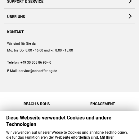
SUPPORT & SERVICE
Webshop
Kontakt
ÜBER UNS
FAQ
Unternehmen
Online-Hilfe
KONTAKT
Historie
Anleitungen
Wir sind für Sie da:
Engagement
Preise
Mo. bis Do. 8:00 - 16:00
und Fr. 8:00 - 15:00
Jobs
Mengenrabatt
Telefon:
+49 30 805 86 95 - 0
Versand
E-Mail:
service@schaeffer-ag.de
REACH & ROHS
ENGAGEMENT
Diese Webseite verwendet Cookies und andere
Technologien
Wir verwenden auf unserer Webseite Cookies und ähnliche Technologien,
die für das Funktionieren der Webseite erforderlich sind. Mit Ihrer