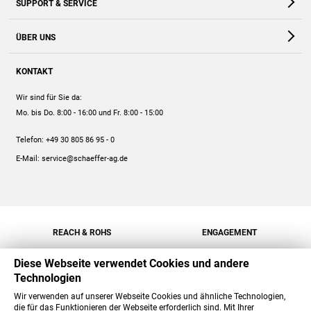
SUPPORT & SERVICE
Webshop
Kontakt
ÜBER UNS
FAQ
Unternehmen
Online-Hilfe
KONTAKT
Historie
Anleitungen
Wir sind für Sie da:
Engagement
Preise
Mo. bis Do. 8:00 - 16:00
und Fr. 8:00 - 15:00
Jobs
Mengenrabatt
Telefon:
+49 30 805 86 95 - 0
Versand
E-Mail:
service@schaeffer-ag.de
REACH & ROHS
ENGAGEMENT
Diese Webseite verwendet Cookies und andere
Technologien
Wir verwenden auf unserer Webseite Cookies und ähnliche Technologien,
die für das Funktionieren der Webseite erforderlich sind. Mit Ihrer