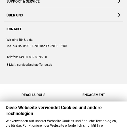
SUPPORT & SERVICE
Webshop
Kontakt
ÜBER UNS
FAQ
Unternehmen
Online-Hilfe
KONTAKT
Historie
Anleitungen
Wir sind für Sie da:
Engagement
Preise
Mo. bis Do. 8:00 - 16:00
und Fr. 8:00 - 15:00
Jobs
Mengenrabatt
Telefon:
+49 30 805 86 95 - 0
Versand
E-Mail:
service@schaeffer-ag.de
REACH & ROHS
ENGAGEMENT
Diese Webseite verwendet Cookies und andere
Technologien
Wir verwenden auf unserer Webseite Cookies und ähnliche Technologien,
die für das Funktionieren der Webseite erforderlich sind. Mit Ihrer