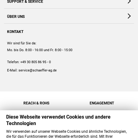
SUPPORT & SERVICE
Webshop
Kontakt
ÜBER UNS
FAQ
Unternehmen
Online-Hilfe
KONTAKT
Historie
Anleitungen
Wir sind für Sie da:
Engagement
Preise
Mo. bis Do. 8:00 - 16:00
und Fr. 8:00 - 15:00
Jobs
Mengenrabatt
Telefon:
+49 30 805 86 95 - 0
Versand
E-Mail:
service@schaeffer-ag.de
REACH & ROHS
ENGAGEMENT
Diese Webseite verwendet Cookies und andere
Technologien
Wir verwenden auf unserer Webseite Cookies und ähnliche Technologien,
die für das Funktionieren der Webseite erforderlich sind. Mit Ihrer