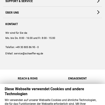
SUPPORT & SERVICE
Webshop
Kontakt
ÜBER UNS
FAQ
Unternehmen
Online-Hilfe
KONTAKT
Historie
Anleitungen
Wir sind für Sie da:
Engagement
Preise
Mo. bis Do. 8:00 - 16:00
und Fr. 8:00 - 15:00
Jobs
Mengenrabatt
Telefon:
+49 30 805 86 95 - 0
Versand
E-Mail:
service@schaeffer-ag.de
REACH & ROHS
ENGAGEMENT
Diese Webseite verwendet Cookies und andere
Technologien
Wir verwenden auf unserer Webseite Cookies und ähnliche Technologien,
die für das Funktionieren der Webseite erforderlich sind. Mit Ihrer