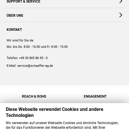
SUPPORT & SERVICE
Webshop
Kontakt
ÜBER UNS
FAQ
Unternehmen
Online-Hilfe
KONTAKT
Historie
Anleitungen
Wir sind für Sie da:
Engagement
Preise
Mo. bis Do. 8:00 - 16:00
und Fr. 8:00 - 15:00
Jobs
Mengenrabatt
Telefon:
+49 30 805 86 95 - 0
Versand
E-Mail:
service@schaeffer-ag.de
REACH & ROHS
ENGAGEMENT
Diese Webseite verwendet Cookies und andere
Technologien
Wir verwenden auf unserer Webseite Cookies und ähnliche Technologien,
die für das Funktionieren der Webseite erforderlich sind. Mit Ihrer