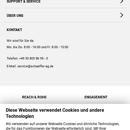
SUPPORT & SERVICE
Webshop
Kontakt
ÜBER UNS
FAQ
Unternehmen
Online-Hilfe
KONTAKT
Historie
Anleitungen
Wir sind für Sie da:
Engagement
Preise
Mo. bis Do. 8:00 - 16:00
und Fr. 8:00 - 15:00
Jobs
Mengenrabatt
Telefon:
+49 30 805 86 95 - 0
Versand
E-Mail:
service@schaeffer-ag.de
REACH & ROHS
ENGAGEMENT
Diese Webseite verwendet Cookies und andere
Technologien
Wir verwenden auf unserer Webseite Cookies und ähnliche Technologien,
die für das Funktionieren der Webseite erforderlich sind. Mit Ihrer