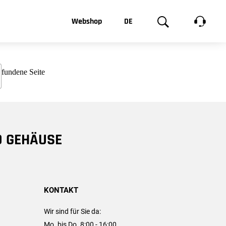
t, was Sie
Webshop
DE
te
Produktgalerie
EN
e
FR
chsen
D GEHÄUSE
KONTAKT
Wir sind für Sie da:
Mo. bis Do. 8:00 - 16:00