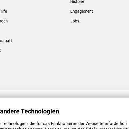
Historie
Gewindebolzen & -hülsen
Hilfe
Engagement
ungen
Jobs
rabatt
d
ENGAGEMENT
UNSERE NIEDE
 andere Technologien
Technologien, die für das Funktionieren der Webseite erforderlich