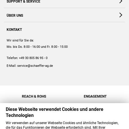
SUPPORT & SERVICE
Webshop
Kontakt
ÜBER UNS
FAQ
Unternehmen
Online-Hilfe
KONTAKT
Historie
Anleitungen
Wir sind für Sie da:
Engagement
Preise
Mo. bis Do. 8:00 - 16:00
und Fr. 8:00 - 15:00
Jobs
Mengenrabatt
Telefon:
+49 30 805 86 95 - 0
Versand
E-Mail:
service@schaeffer-ag.de
REACH & ROHS
ENGAGEMENT
Diese Webseite verwendet Cookies und andere
Technologien
Wir verwenden auf unserer Webseite Cookies und ähnliche Technologien,
die für das Funktionieren der Webseite erforderlich sind. Mit Ihrer