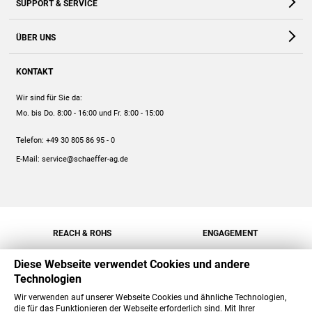
SUPPORT & SERVICE
Webshop
Kontakt
ÜBER UNS
FAQ
Unternehmen
Online-Hilfe
KONTAKT
Historie
Anleitungen
Wir sind für Sie da:
Engagement
Preise
Mo. bis Do. 8:00 - 16:00
und Fr. 8:00 - 15:00
Jobs
Mengenrabatt
Telefon:
+49 30 805 86 95 - 0
Versand
E-Mail:
service@schaeffer-ag.de
REACH & ROHS
ENGAGEMENT
Diese Webseite verwendet Cookies und andere
Technologien
Wir verwenden auf unserer Webseite Cookies und ähnliche Technologien,
die für das Funktionieren der Webseite erforderlich sind. Mit Ihrer