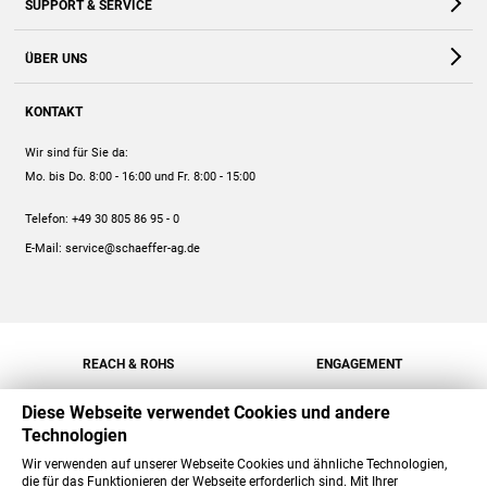
SUPPORT & SERVICE
Webshop
Kontakt
ÜBER UNS
FAQ
Unternehmen
Online-Hilfe
KONTAKT
Historie
Anleitungen
Wir sind für Sie da:
Engagement
Preise
Mo. bis Do. 8:00 - 16:00
und Fr. 8:00 - 15:00
Jobs
Mengenrabatt
Telefon:
+49 30 805 86 95 - 0
Versand
E-Mail:
service@schaeffer-ag.de
REACH & ROHS
ENGAGEMENT
Diese Webseite verwendet Cookies und andere
Technologien
Wir verwenden auf unserer Webseite Cookies und ähnliche Technologien,
die für das Funktionieren der Webseite erforderlich sind. Mit Ihrer