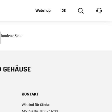
t, was Sie
Webshop
DE
te
Produktgalerie
EN
e
FR
chsen
D GEHÄUSE
KONTAKT
Wir sind für Sie da:
Mo. bis Do. 8:00 - 16:00