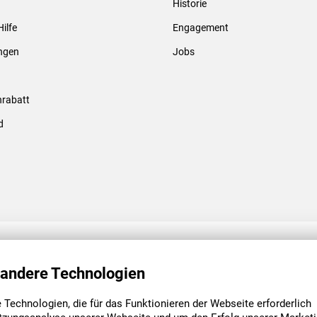
Historie
Gewindebolzen & -hülsen
Hilfe
Engagement
ungen
Jobs
rabatt
d
ENGAGEMENT
UNSERE NIEDE
 andere Technologien
Technologien, die für das Funktionieren der Webseite erforderlich