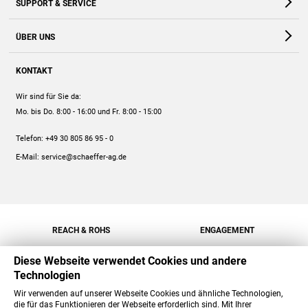
SUPPORT & SERVICE
Webshop
Kontakt
ÜBER UNS
FAQ
Unternehmen
Online-Hilfe
KONTAKT
Historie
Anleitungen
Wir sind für Sie da:
Engagement
Preise
Mo. bis Do. 8:00 - 16:00
und Fr. 8:00 - 15:00
Jobs
Mengenrabatt
Telefon:
+49 30 805 86 95 - 0
Versand
E-Mail:
service@schaeffer-ag.de
REACH & ROHS
ENGAGEMENT
Diese Webseite verwendet Cookies und andere
Technologien
Wir verwenden auf unserer Webseite Cookies und ähnliche Technologien,
die für das Funktionieren der Webseite erforderlich sind. Mit Ihrer