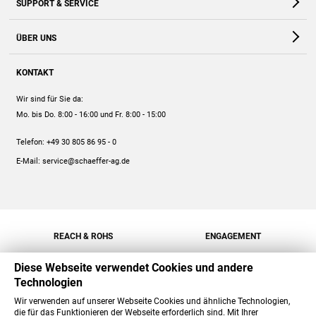
SUPPORT & SERVICE
Webshop
Kontakt
ÜBER UNS
FAQ
Unternehmen
Online-Hilfe
KONTAKT
Historie
Anleitungen
Wir sind für Sie da:
Engagement
Preise
Mo. bis Do. 8:00 - 16:00
und Fr. 8:00 - 15:00
Jobs
Mengenrabatt
Telefon:
+49 30 805 86 95 - 0
Versand
E-Mail:
service@schaeffer-ag.de
REACH & ROHS
ENGAGEMENT
Diese Webseite verwendet Cookies und andere
Technologien
Wir verwenden auf unserer Webseite Cookies und ähnliche Technologien,
die für das Funktionieren der Webseite erforderlich sind. Mit Ihrer