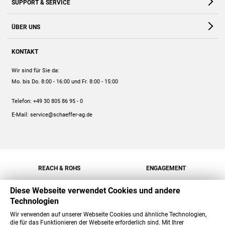
SUPPORT & SERVICE
Webshop
Kontakt
ÜBER UNS
FAQ
Unternehmen
Online-Hilfe
KONTAKT
Historie
Anleitungen
Wir sind für Sie da:
Engagement
Preise
Mo. bis Do. 8:00 - 16:00
und Fr. 8:00 - 15:00
Jobs
Mengenrabatt
Telefon:
+49 30 805 86 95 - 0
Versand
E-Mail:
service@schaeffer-ag.de
REACH & ROHS
ENGAGEMENT
Diese Webseite verwendet Cookies und andere
Technologien
Wir verwenden auf unserer Webseite Cookies und ähnliche Technologien,
die für das Funktionieren der Webseite erforderlich sind. Mit Ihrer