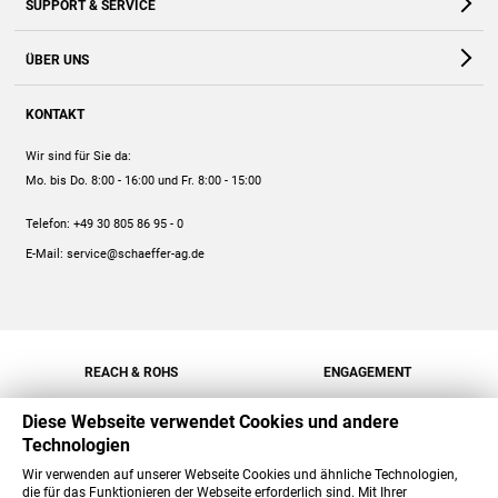
SUPPORT & SERVICE
Webshop
Kontakt
ÜBER UNS
FAQ
Unternehmen
Online-Hilfe
KONTAKT
Historie
Anleitungen
Wir sind für Sie da:
Engagement
Preise
Mo. bis Do. 8:00 - 16:00
und Fr. 8:00 - 15:00
Jobs
Mengenrabatt
Telefon:
+49 30 805 86 95 - 0
Versand
E-Mail:
service@schaeffer-ag.de
REACH & ROHS
ENGAGEMENT
Diese Webseite verwendet Cookies und andere
Technologien
Wir verwenden auf unserer Webseite Cookies und ähnliche Technologien,
die für das Funktionieren der Webseite erforderlich sind. Mit Ihrer