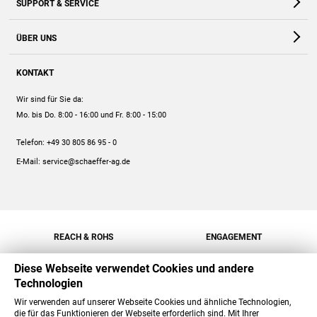
SUPPORT & SERVICE
Webshop
Kontakt
ÜBER UNS
FAQ
Unternehmen
Online-Hilfe
KONTAKT
Historie
Anleitungen
Wir sind für Sie da:
Engagement
Preise
Mo. bis Do. 8:00 - 16:00
und Fr. 8:00 - 15:00
Jobs
Mengenrabatt
Telefon:
+49 30 805 86 95 - 0
Versand
E-Mail:
service@schaeffer-ag.de
REACH & ROHS
ENGAGEMENT
Diese Webseite verwendet Cookies und andere
Technologien
Wir verwenden auf unserer Webseite Cookies und ähnliche Technologien,
die für das Funktionieren der Webseite erforderlich sind. Mit Ihrer